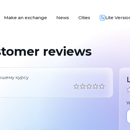
Make an exchange
News
Cities
Lite Versio
stomer reviews
рошему курсу
Y