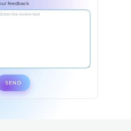
中文
our feedback
SEND