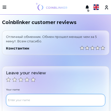
0
Русский
Light
Coinblinker customer reviews
version
Make
English
an
Отличный обменник. Обмен прошел меньше чем за 5
exchange
Türkçe
минут. Всем спасибо.
Cities
Константин
Eesti
Reserves
Español
Exchanger
guarantees
Leave your review
Український
For
partners
Deutsch
Rules
Your name
News
Български
Reviews
Loyalty
中文
program