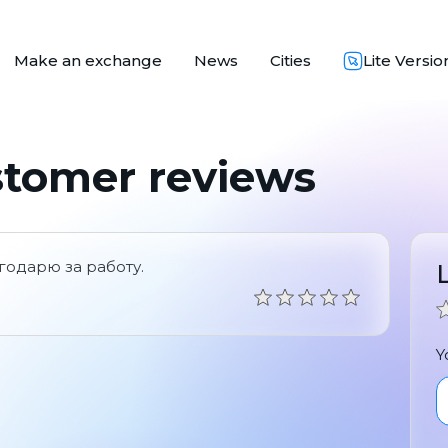
Make an exchange
News
Cities
Lite Versio
stomer reviews
годарю за работу.
Y