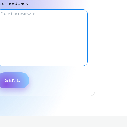
中文
our feedback
SEND