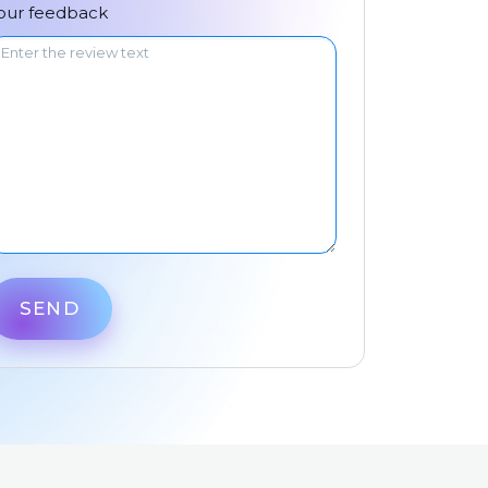
中文
our feedback
SEND