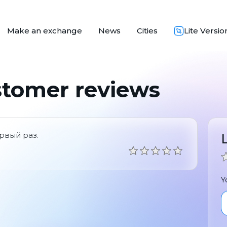
Make an exchange
News
Cities
Lite Versio
stomer reviews
рвый раз.
Y