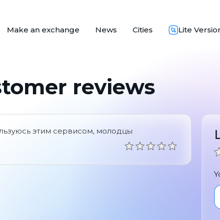
Make an exchange
News
Cities
Lite Versio
stomer reviews
ользуюсь этим сервисом, молодцы
Y