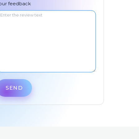
中文
our feedback
SEND