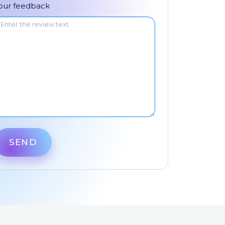
中文
our feedback
SEND