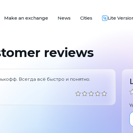
Make an exchange
News
Cities
Lite Versio
stomer reviews
ькофф. Всегда всё быстро и понятно.
Y