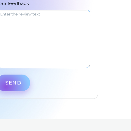
中文
our feedback
SEND