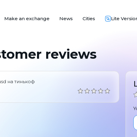
Make an exchange
News
Cities
Lite Versio
stomer reviews
sd на тинькоф
Y