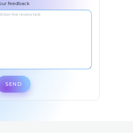
中文
our feedback
SEND