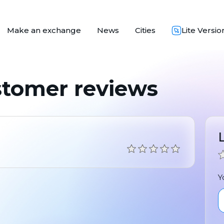
Make an exchange
News
Cities
Lite Versio
stomer reviews
Y