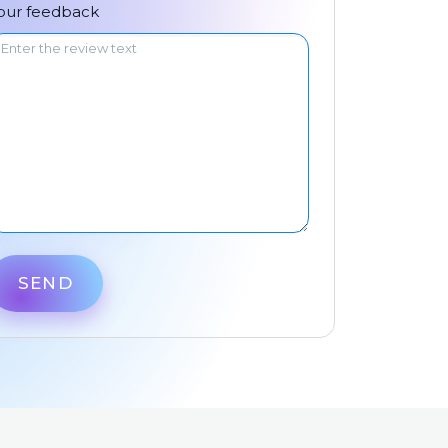
中文
our feedback
SEND