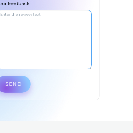
中文
our feedback
SEND