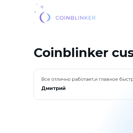
Coinblinker cu
Все отлично работает,и главное быст
Дмитрий