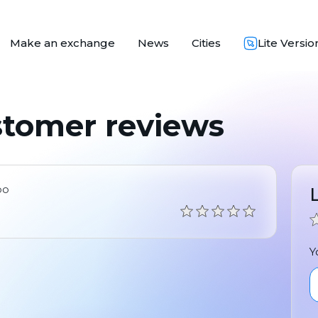
Make an exchange
News
Cities
Lite Versio
stomer reviews
ро
Y