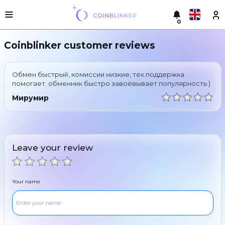
0
Русский
Light
Coinblinker customer reviews
version
Make
English
an
Обмен быстрый, комиссии низкие, тех.поддержка
exchange
Türkçe
помогает. обменник быстро завоёвывает популярность )
Cities
Мирумир
Eesti
Reserves
Español
Exchanger
guarantees
Leave your review
Український
For
partners
Deutsch
Rules
Your name
News
Български
Reviews
Loyalty
中文
program