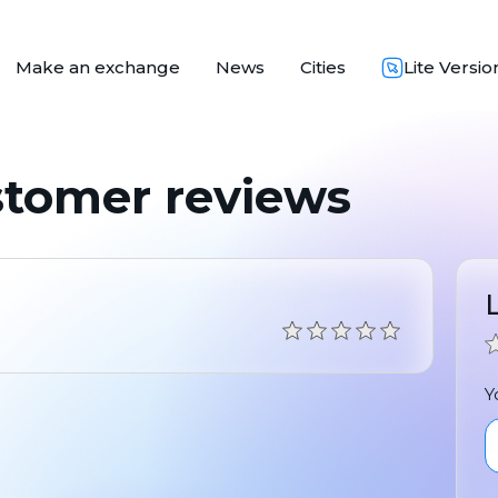
Make an exchange
News
Cities
Lite Versio
stomer reviews
Y