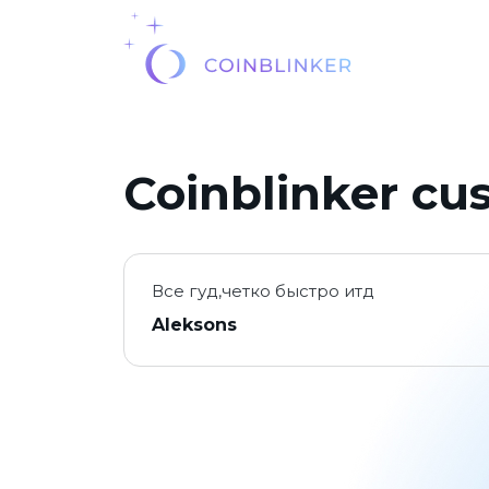
Coinblinker cu
Все гуд,четко быстро итд
Aleksons