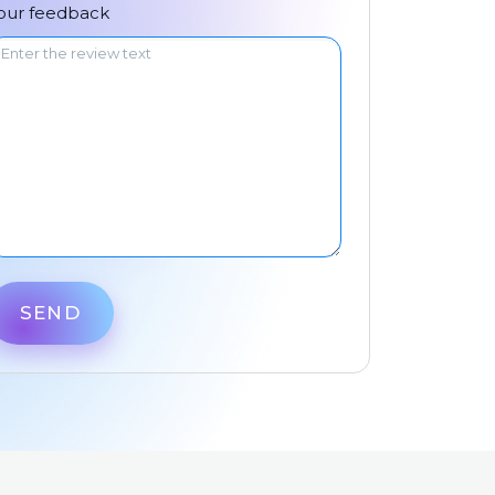
中文
our feedback
SEND