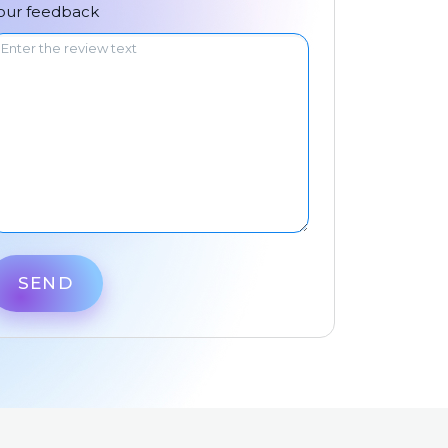
中文
our feedback
SEND