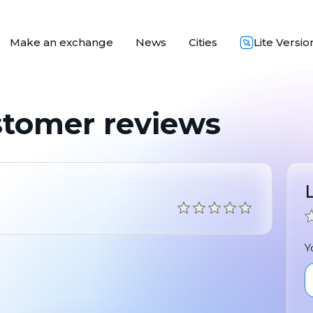
Make an exchange
News
Cities
Lite Versio
stomer reviews
Y