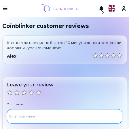
0
Русский
Light
Coinblinker customer reviews
version
Make
English
an
Как всегда все очень быстро. 10 минут и деньги поступили.
exchange
Türkçe
Хороший курс. Рекомендую.
Cities
Alex
Eesti
Reserves
Español
Exchanger
guarantees
Leave your review
Український
For
partners
Deutsch
Rules
Your name
News
Български
Reviews
Loyalty
中文
program