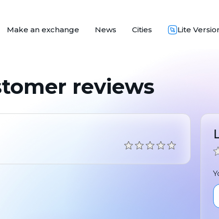
Make an exchange
News
Cities
Lite Versio
stomer reviews
Y