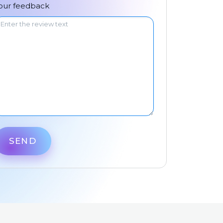
中文
our feedback
SEND