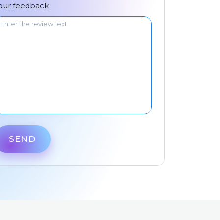
中文
our feedback
SEND