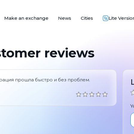
Make an exchange
News
Cities
Lite Versio
stomer reviews
рация прошла быстро и без проблем.
Y