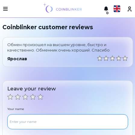
0
Русский
Light
Coinblinker customer reviews
version
Make
English
an
Обмен произошел на высшем уровне, быстро и
exchange
Türkçe
качественно. Обменник очень хороший. Спасибо
Cities
Ярослав
Eesti
Reserves
Español
Exchanger
guarantees
Leave your review
Український
For
partners
Deutsch
Rules
Your name
News
Български
Reviews
Loyalty
中文
program