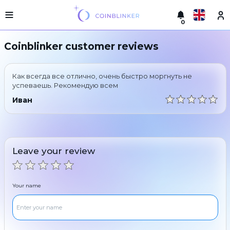
0
Русский
Light
Coinblinker customer reviews
version
Make
English
an
Как всегда все отлично, очень быстро моргнуть не
exchange
Türkçe
успеваешь. Рекомендую всем
Cities
Иван
Eesti
Reserves
Español
Exchanger
guarantees
Leave your review
Український
For
partners
Deutsch
Rules
Your name
News
Български
Reviews
Loyalty
中文
program