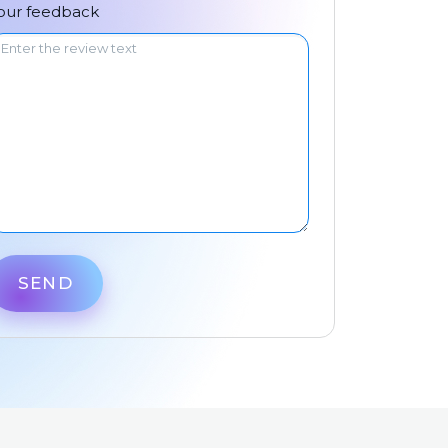
中文
our feedback
SEND