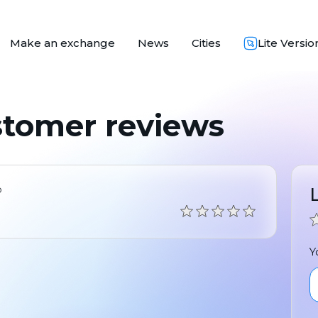
Make an exchange
News
Cities
Lite Versio
stomer reviews
о
Y