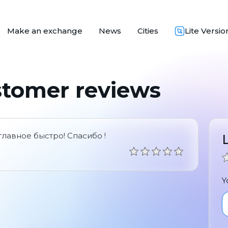
Make an exchange
News
Cities
Lite Versio
stomer reviews
лавное быстро! Спасибо !
Y