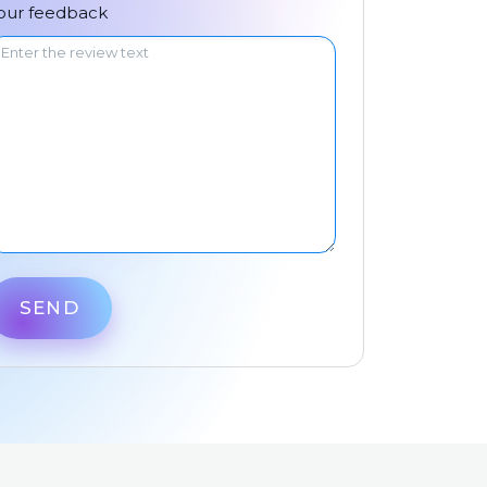
中文
our feedback
SEND