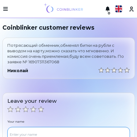
0
Русский
Light
Coinblinker customer reviews
version
Make
English
an
Потрясающий обменник,обменял битки на рубли с
exchange
Türkçe
выводом на карту,можно сказать что мгновенно. И
комиссия очень приемлемая,буду всем советовать. По
Cities
заявке № 16907311367068
Eesti
Reserves
Николай
Español
Exchanger
guarantees
Український
For
partners
Leave your review
Deutsch
Rules
News
Български
Reviews
Your name
Loyalty
中文
program