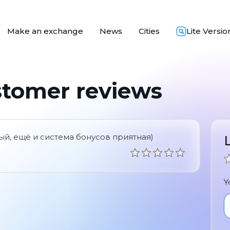
Make an exchange
News
Cities
Lite Versio
stomer reviews
й, ещё и система бонусов приятная)
Y