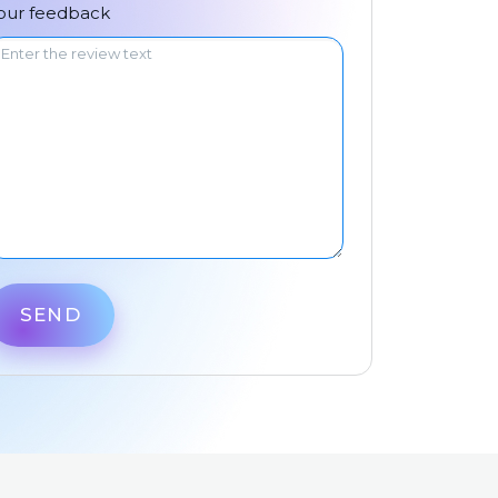
中文
our feedback
SEND