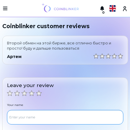
0
Русский
Light
Coinblinker customer reviews
version
Make
English
an
Второй обмен на этой бирже, все отлично быстро и
exchange
Türkçe
просто! буду и дальше пользоваться
Cities
Артем
Eesti
Reserves
Español
Exchanger
guarantees
Leave your review
Український
For
partners
Deutsch
Rules
Your name
News
Български
Reviews
Loyalty
中文
program