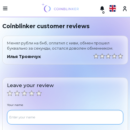
0
Русский
Light
Coinblinker customer reviews
version
Make
English
an
Менял рубли на бнб, оплатил с киви, обмен прошел
exchange
Türkçe
буквально за секунды, остался доволен обменником.
Cities
Илья Троянчук
Eesti
Reserves
Español
Exchanger
guarantees
Leave your review
Український
For
partners
Deutsch
Rules
Your name
News
Български
Reviews
Loyalty
中文
program