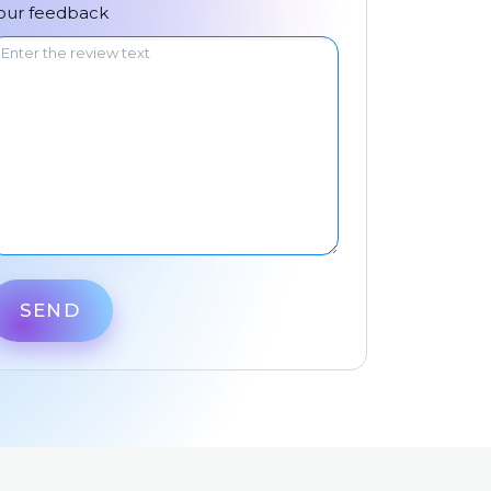
中文
our feedback
SEND