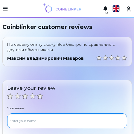
0
Русский
Light
Coinblinker customer reviews
version
Make
English
an
По своему опыту скажу. Всё быстро по сравнению с
exchange
Türkçe
другими обменниками.
Cities
Максим Владимирович Макаров
Eesti
Reserves
Español
Exchanger
guarantees
Leave your review
Український
For
partners
Deutsch
Rules
Your name
News
Български
Reviews
Loyalty
中文
program