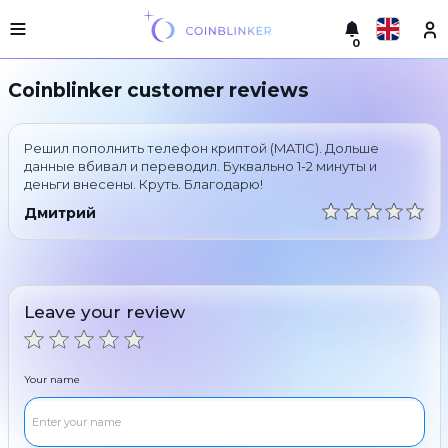
0
Русский
Light
Coinblinker customer reviews
version
Make
English
an
Решил пополнить телефон криптой (MATIC). Дольше
exchange
Türkçe
данные вбивал и переводил. Буквально 1-2 минуты и
деньги внесены. Круть. Благодарю!
Cities
Eesti
Дмитрий
Reserves
Español
Exchanger
guarantees
Український
For
Leave your review
partners
Deutsch
Rules
News
Your name
Български
Reviews
Loyalty
中文
program