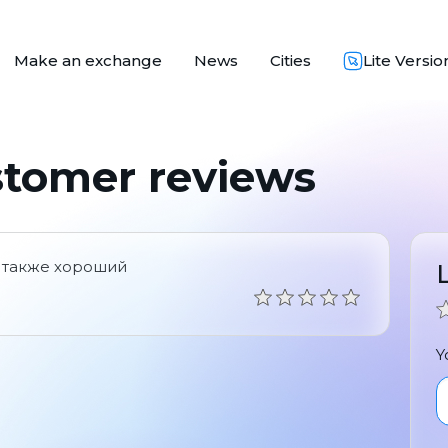
Make an exchange
News
Cities
Lite Versio
stomer reviews
с также хороший
Y