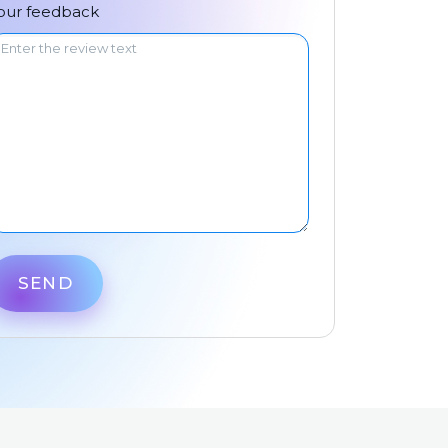
中文
our feedback
SEND