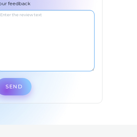
中文
our feedback
SEND