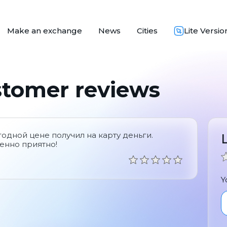
Make an exchange
News
Cities
Lite Versio
stomer reviews
одной цене получил на карту деньги.
бенно приятно!
Y