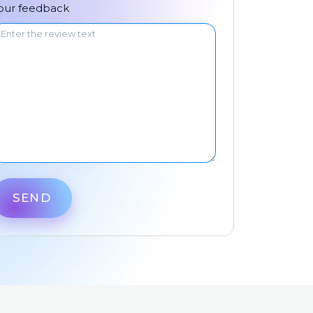
中文
our feedback
SEND