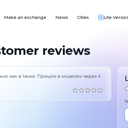
Make an exchange
News
Cities
Lite Versio
stomer reviews
но как в танке. Пришли в кошелек через 4
Y