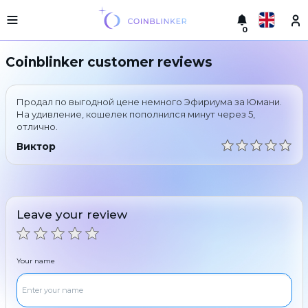
0
Русский
Light
Coinblinker customer reviews
version
Make
English
an
Продал по выгодной цене немного Эфириума за Юмани.
exchange
Türkçe
На удивление, кошелек пополнился минут через 5,
отлично.
Cities
Eesti
Виктор
Reserves
Español
Exchanger
guarantees
Український
For
Leave your review
partners
Deutsch
Rules
News
Your name
Български
Reviews
Loyalty
中文
program