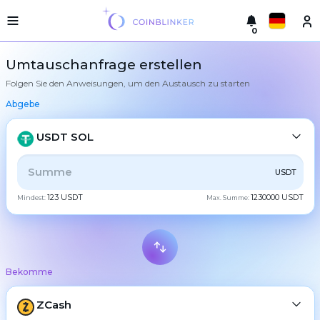
0
Русский
Leichte
Umtauschanfrage erstellen
Version
Folgen Sie den Anweisungen, um den Austausch zu starten
Machen
English
Sie
Abgebe
einen
Türkçe
Austausch
USDT SOL
Städte
Eesti
Reserven
ALLE
CRYPTO
BANK
PS
BALANCE
CHECK
USDT
Español
123 USDT
1230000 USDT
Mindest:
Max. Summe:
Tauschgarantien
CASH
Український
Partner
Regeln
Deutsch
BTC
Bitcoin
Nachrichten
Bekomme
Български
Bewertungen
XMR
Monero
Treueprogramm
ETH
ZCash
Ethereum
中文
FAQ