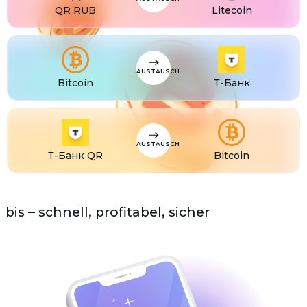
QR RUB
Litecoin
USDS
USDS
ETC
Ethereum classic (ETC)
AUSTAUSCH
Bitcoin
Т-Банк
AUSTAUSCH
Т-Банк QR
Bitcoin
bis – schnell, profitabel, sicher