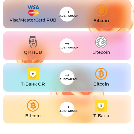
CZK
Visa/MasterCard CZK
TJS
Visa/MasterCard TJS
AUSTAUSCH
Visa/MasterCard RUB
Bitcoin
AUSTAUSCH
QR RUB
Litecoin
AUSTAUSCH
Т-Банк QR
Bitcoin
AUSTAUSCH
Bitcoin
Т-Банк