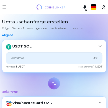
0
Русский
Leichte
Umtauschanfrage erstellen
Version
Folgen Sie den Anweisungen, um den Austausch zu starten
Machen
English
Sie
Abgebe
einen
Türkçe
Austausch
USDT SOL
Städte
Eesti
Reserven
ALLE
CRYPTO
BANK
PS
BALANCE
CHECK
USDT
Español
1 USDT
1 USDT
Mindest:
Max. Summe:
Tauschgarantien
CASH
Український
Partner
Regeln
Deutsch
BTC
Bitcoin
Nachrichten
Bekomme
Български
Bewertungen
XMR
Monero
Treueprogramm
ETH
Visa/MasterCard UZS
Ethereum
中文
FAQ