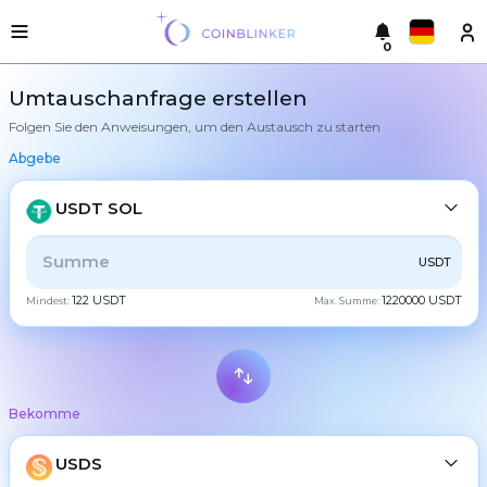
0
Русский
Leichte
Umtauschanfrage erstellen
Version
Folgen Sie den Anweisungen, um den Austausch zu starten
Machen
English
Sie
Abgebe
einen
Türkçe
Austausch
USDT SOL
Städte
Eesti
Reserven
ALLE
CRYPTO
BANK
PS
BALANCE
CHECK
USDT
Español
122 USDT
1220000 USDT
Mindest:
Max. Summe:
Tauschgarantien
CASH
Український
Partner
Regeln
Deutsch
BTC
Bitcoin
Nachrichten
Bekomme
Български
Bewertungen
XMR
Monero
Treueprogramm
ETH
USDS
Ethereum
中文
FAQ