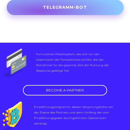
TELEGRAMM-BOT
Kumulatives Rabattsystem, das sich von der
Gesamtzahl der Transaktionen erhöht, die der
Teilnehmer für die gesamte Zeit der Nutzung der
Ressource getätigt hat.
BECOME A PARTNER
Empfehlungsprogramm, dessen Vergütungshöhe von
der Ebene des Partners und dem Umfang der vom
Empfehlungsgeber durchgeführten Operationen
abhängt.