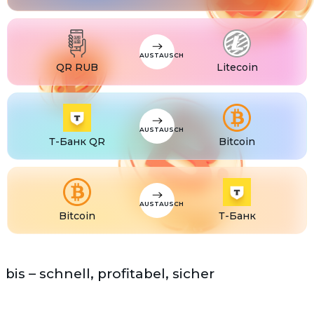
USDS
USDS
ETC
Ethereum classic (ETC)
AUSTAUSCH
QR RUB
Litecoin
AUSTAUSCH
Т-Банк QR
Bitcoin
AUSTAUSCH
Bitcoin
Т-Банк
bis – schnell, profitabel, sicher