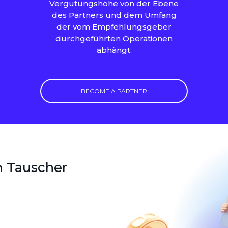
Vergütungshöhe von der Ebene
des Partners und dem Umfang
der vom Empfehlungsgeber
durchgeführten Operationen
abhängt.
BECOME A PARTNER
 Tauscher