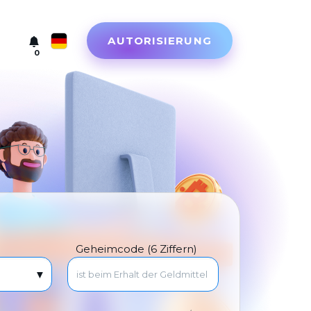
AUTORISIERUNG
0
Русский
English
Türkçe
Eesti
Español
Український
Geheimcode (6 Ziffern)
Deutsch
Български