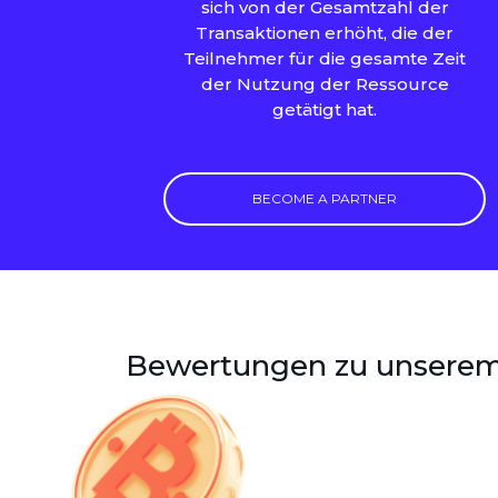
sich von der Gesamtzahl der
Transaktionen erhöht, die der
Teilnehmer für die gesamte Zeit
der Nutzung der Ressource
getätigt hat.
BECOME A PARTNER
Bewertungen zu unserem