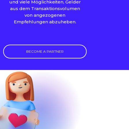
und viele Möglichkeiten, Gelder
aus dem Transaktionsvolumen
von angezogenen
Empfehlungen abzuheben.
BECOME A PARTNER