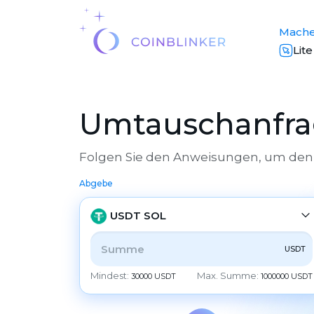
Mache
Lit
Umtauschanfrag
Folgen Sie den Anweisungen, um den 
Abgebe
USDT SOL
USDT
ALLE
CRYPTO
BANK
PS
BALANCE
Mindest:
Max. Summe:
30000 USDT
1000000 USDT
CHECK
CASH