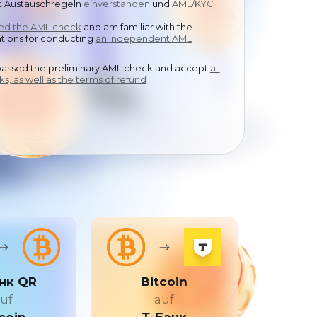
it Austauschregeln
中文
einverstanden
und
AML/KYC
sed the AML check
and am familiar with the
ions for conducting
an independent AML
passed the preliminary AML check and accept
all
ks, as well as the terms of refund
нк QR
Bitcoin
uf
auf
coin
Т-Банк