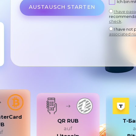
Ich bin m
AUSTAUSCH STARTEN
I have pas
recommendat
check
.
I have not 
associated ris
sterCard
QR RUB
Т-Ба
UB
auf
a
uf
Litecoin
Bit