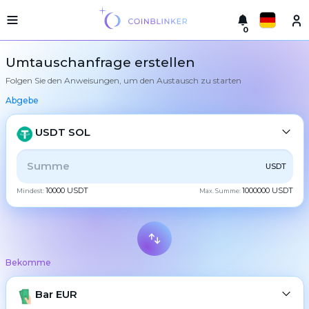
0
Русский
Leichte
Umtauschanfrage erstellen
Version
Folgen Sie den Anweisungen, um den Austausch zu starten
Machen
English
Sie
Abgebe
einen
Türkçe
Austausch
USDT SOL
Städte
Eesti
Reserven
ALLE
CRYPTO
BANK
PS
BALANCE
CHECK
USDT
Español
10000 USDT
1000000 USDT
Mindest:
Max. Summe:
Tauschgarantien
CASH
Український
Partner
Regeln
Deutsch
BTC
Bitcoin
Nachrichten
Bekomme
Български
Bewertungen
XMR
Monero
Treueprogramm
ETH
Bar EUR
Ethereum
中文
FAQ