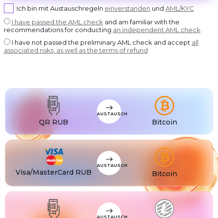
USDT BEP20
Ich bin mit Austauschregeln
einverstanden
und
AML/KYC
USDT
USDT ERC20
I have passed the AML check
and am familiar with the
recommendations for conducting
an independent AML check
.
USDT
USDT POLYGON
I have not passed the preliminary AML check and accept
all
USDT
associated risks, as well as the terms of refund
USDT SOL
USDC
USDC BEP20
USDC
USDC ERC20
AUSTAUSCH
QR RUB
Bitcoin
AUSTAUSCH
Visa/MasterCard RUB
Bitcoin
AUSTAUSCH