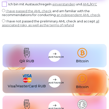
USDT BEP20
Ich bin mit Austauschregeln
einverstanden
und
AML/KYC
USDT
USDT ERC20
I have passed the AML check
and am familiar with the
recommendations for conducting
an independent AML check
.
USDT
USDT POLYGON
I have not passed the preliminary AML check and accept
all
USDT
associated risks, as well as the terms of refund
USDT SOL
USDC
USDC BEP20
USDC
USDC ERC20
AUSTAUSCH
QR RUB
Bitcoin
AUSTAUSCH
Visa/MasterCard RUB
Bitcoin
AUSTAUSCH