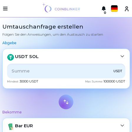
0
Русский
Leichte
Umtauschanfrage erstellen
Version
Folgen Sie den Anweisungen, um den Austausch zu starten
Machen
English
Sie
Abgebe
einen
Türkçe
Austausch
USDT SOL
Städte
Eesti
Reserven
ALLE
CRYPTO
BANK
PS
BALANCE
CHECK
USDT
Español
30000 USDT
1000000 USDT
Mindest:
Max. Summe:
Tauschgarantien
CASH
Український
Partner
Regeln
Deutsch
BTC
Bitcoin
Nachrichten
Bekomme
Български
Bewertungen
XMR
Monero
Treueprogramm
ETH
Bar EUR
Ethereum
中文
FAQ