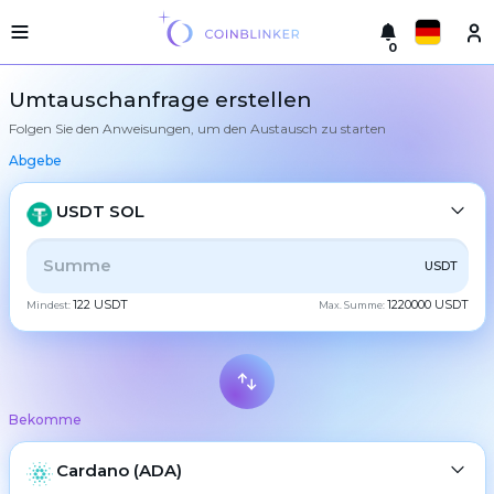
0
Русский
Leichte
Umtauschanfrage erstellen
Version
Folgen Sie den Anweisungen, um den Austausch zu starten
Machen
English
Sie
Abgebe
einen
Türkçe
Austausch
USDT SOL
Städte
Eesti
Reserven
ALLE
CRYPTO
BANK
PS
BALANCE
CHECK
USDT
Español
122 USDT
1220000 USDT
Mindest:
Max. Summe:
Tauschgarantien
CASH
Український
Partner
Regeln
Deutsch
BTC
Bitcoin
Nachrichten
Bekomme
Български
Bewertungen
XMR
Monero
Treueprogramm
ETH
Cardano (ADA)
Ethereum
中文
FAQ