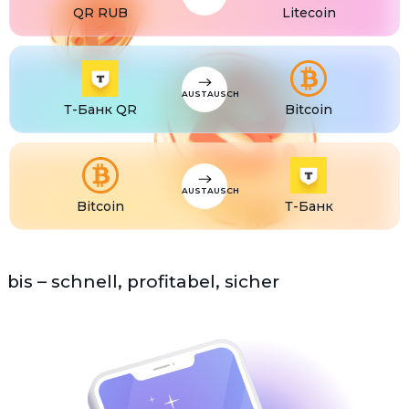
QR RUB
Litecoin
USDS
USDS
ETC
Ethereum classic (ETC)
AUSTAUSCH
Т-Банк QR
Bitcoin
AUSTAUSCH
Bitcoin
Т-Банк
bis – schnell, profitabel, sicher