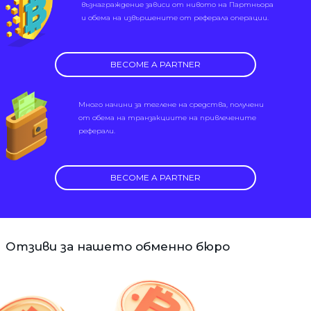
възнаграждение зависи от нивото на Партньора
и обема на извършените от реферала операции.
BECOME A PARTNER
Много начини за теглене на средства, получени
от обема на транзакциите на привлечените
реферали.
BECOME A PARTNER
Отзиви за нашето обменно бюро