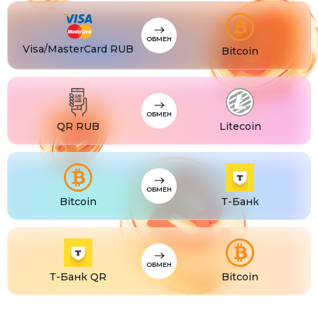
CZK
Visa/MasterCard CZK
TJS
Visa/MasterCard TJS
ОБМЕН
Visa/MasterCard RUB
Bitcoin
ОБМЕН
QR RUB
Litecoin
ОБМЕН
Bitcoin
Т-Банк
ОБМЕН
Т-Банк QR
Bitcoin