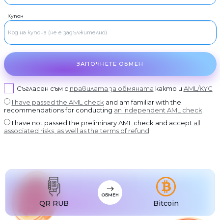
USDT BEP20
RUR
Visa/MasterCard RUB
Купон
USDT
RUR
USDT ERC20
Росбанк
USDT
RUR
USDT POLYGON
Откритие банк
USDT
RUR
USDT SOL
Пощенска банка
ЗАПОЧНЕТЕ ОБМЕН
USDC
RUR
USDC BEP20
Ак Барс банк
USDC
RUR
USDC ERC20
Промсвязбанк
Съгласен съм с
правилата за обмяната
както и
AML/KYC
RUR
I have passed the AML check
and am familiar with the
Руски стандарт
recommendations for conducting
an independent AML check
.
RUR
Россельхозбанк
I have not passed the preliminary AML check and accept
all
associated risks, as well as the terms of refund
RUR
Банка Хоум Кредит
USD
Visa/MasterCard USD
EUR
Visa/MasterCard EUR
PLN
Visa/MasterCard PLN
ОБМЕН
MDL
Visa/MasterCard MDL
QR RUB
Bitcoin
UZS
Visa/MasterCard UZS