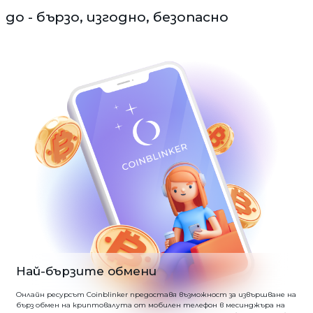
до - бързо, изгодно, безопасно
Най-бързите обмени
Онлайн ресурсът Coinblinker предоставя възможност за извършване на
бърз обмен на криптовалута от мобилен телефон в месинджъра на